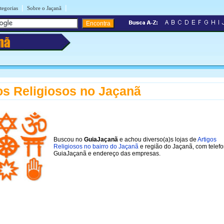
|
|
tegorias
Sobre o Jaçanã
nã
os Religiosos no Jaçanã
Buscou no
GuiaJaçanã
e achou diverso(a)s lojas de
Artigos
Religiosos no bairro do Jaçanã
e região do Jaçanã, com telef
GuiaJaçanã e endereço das empresas.