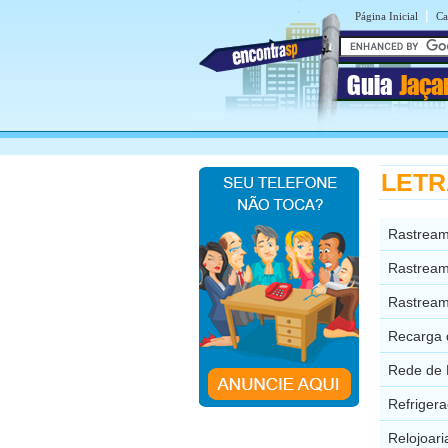
|
Página Inicial
Ca
Guia
Jaça
LETRA
Rastream
Rastream
Rastreame
Recarga 
Rede de 
Refriger
Relojoari