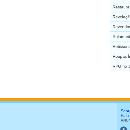
Restaura
Revelaçã
Revendas
Rolament
Rotisseri
Roupas Í
RPG no J
Sobr
Fale
ANUN